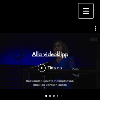
Alla videoklipp
Titta nu