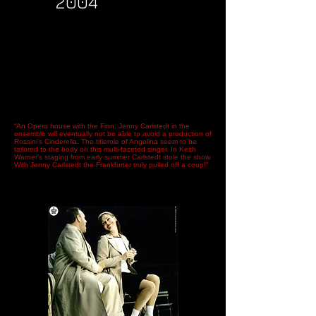
2004
„Ein Opernhaus mit der Finnin Jenny Carlstedt im Ensemble
wird früher oder später um eine Inszenierung von Rossinis
Aschenbrödel nicht herumkommen. Die Titelrolle der
Angelina scheint der facettenreichen Sängerin wie auf den
Leib geschneidert. Bei der Wiederaufnahme von Keith
Warners Inszenierung vom Frühsommer jedenfalls stahl
Carlstedt manchem anderen wackeren Darsteller die
Schau…..Am Ende aber stand wieder allein das
sympathische Aschenbrödel im Mittelpunkt.
Mit Jenny
Carlstedt gelang den Frankfurtern wahrlich ein Coup!
“An Opera house with the Finn, Jenny Carlstedt in the
ensemble will eventually not be able to avoid a production of
Rossini's Cinderella. The titlerole of Angelina seem to be
tailored to the body on this multi-faceted singer. In Keith
Warner's staging from early summer Carlstedt stole the show.
With Jenny Carlstedt the Frankfurter truly pulled off a coup!”
Frankfurter Neue presse (Matthias
Gerhar)Oktober 2004