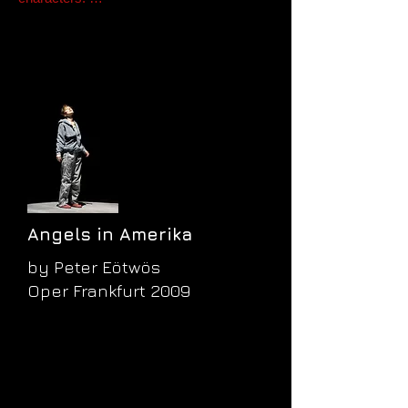
Frankfurter Allgemeine Zeitung, Guido Holze,
12.10.2009
Angels in Amerika
by Peter Eötwös
Oper Frankfurt 2009
…As the drug-addled wife Harper, Jenny Carlstedt gave the
performance of the night. Not only did her acting bring back
favorable memories of Marcia Gay Harden in the show’s
Broadway run, but her singing, by turns plangent or
accusatory, was spot on. Doubling as Ethel Rosenberg, she
arguably contributed the show’s most affecting moment in