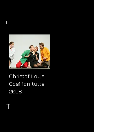
both her singing and her acting.
Chris Ramsden
BBC.co.uk nov 2006
I
Christof Loy's
Cosi fan tutte
2008
T
„Aber ich betone besonders gern die
aus Åland stammende Jenny Carlstedt
Ensemble Mitglied seit 2002. Vom