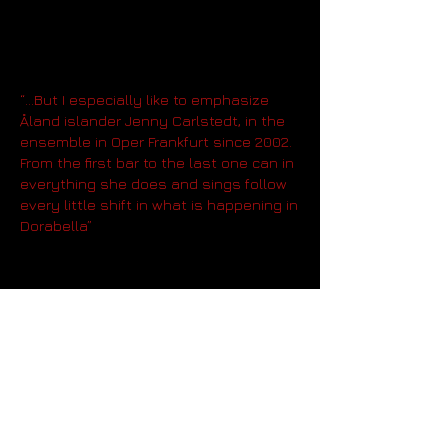
ersten Takt bis zum letzten kann man
in allem was sie tut und singt jede
noch so kleine Nuance folgen, was in
Dorabella geschieht.“
“...But I especially like to emphasize
Åland islander Jenny Carlstedt, in the
ensemble in Oper Frankfurt since 2002.
From the first bar to the last one can in
everything she does and sings follow
every little shift in what is happening in
Dorabella”
Tidskriften OPERA no 1, 2010 Lennart
e
Bromander
„..Herausragend in einem durchweg
stark besetzten Ensamble: Jenny
Carlstedt als flatterhafte Dorabella mit
wunderschön timbrierten Mezzo…“