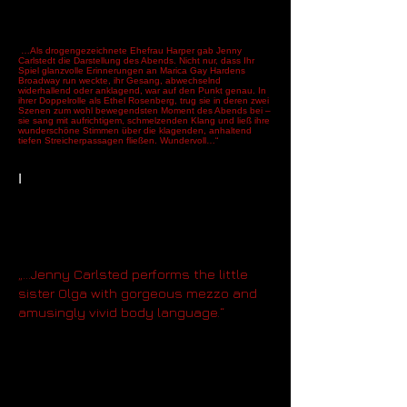
Ethel’s two scenes, sung with heartfelt, melting tone, and
floating her lovely voice over the moaning, sustained lower
string passages.
Gorgeous.
„
…Als drogengezeichnete Ehefrau Harper gab Jenny
Carlstedt die Darstellung des Abends. Nicht nur, dass Ihr
Spiel glanzvolle Erinnerungen an Marica Gay Hardens
Broadway run weckte, ihr Gesang, abwechselnd
widerhallend oder anklagend, war auf den Punkt genau. In
ihrer Doppelrolle als Ethel Rosenberg, trug sie in deren zwei
Szenen zum wohl bewegendsten Moment des Abends bei –
sie sang mit aufrichtigem, schmelzenden Klang und ließ ihre
wunderschöne Stimmen über die klagenden, anhaltend
tiefen Streicherpassagen fließen. Wundervoll…“
James Sohre, Opera Today, May 2009
I
„…Jenny Carlsted ist die kleine
Schwester Olga mit herrlichem Mezzo
und amüsant lebhafter Körpersprache.“
„…Jenny Carlsted performs the little
sister Olga with gorgeous mezzo and
amusingly vivid body language.“
Kulturspegel Gregers DH.dk 9.9.09
.
…
Jenny Carlstedt – the Dorabella – is absolutely
everything the part should be; she captivates with