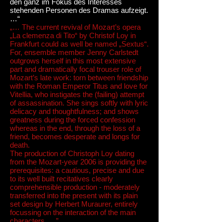
den ganz im Fokus des Interesses
stehenden Personen des Dramas aufzeigt.
…“
„… The current revival of Mozart’s opera
„La clemenza di Tito“ by Christof Loy in
Frankfurt could as well be named „Sextus“.
For, ensemble member Jenny Carlstedt
outgrows herself in this most extensive
part and dramatically focal trouser role of
Mozart’s late work: torn between friendship
with the Roman Emperor Titus and love for
Vitellia, who instigates the (failing) attempt
of assassination. She sings softly with lyric
delicacy and thoughtfulness; and shows
greatness during the forced confession
whereas in the end, through the loss of a
friend, becomes desperate and longs for
death.
The production of Christoph Loy dating
from the Mozart-year 2006 is providing the
prerequisites: a cautious, precise and due
to its well built recitatives clearly
comprehensible production - moderately
transferred into the present with its plain
set design by Herbert Muraurer, entirely
focussing on the interaction of the main
characters. …”