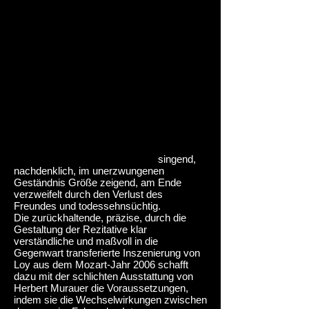
“Sextus“ könnte Mozarts Oper „La
clemenza di Tito“ auch heißen, so wie sie
in der Wiederaufnahme der Inszenierung
von Christof Loy in Frankfurt zu sehen ist.
Denn Ensemblemitglied Jenny Carlstedt
wächst in der umfangreichsten Partie und
dramaturgisch zentralen Hosenrolle des
Spätwerks über sich hinaus: zerrissen
zwischen der Freundschaft zum
römischen Kaiser Titus und der Liebe zu
Vitellia, die das (scheiternde) Attentat
anzettelt, weich und lyrisch zart
singend,
nachdenklich, im unerzwungenen
Geständnis Größe zeigend, am Ende
verzweifelt durch den Verlust des
Freundes und todessehnsüchtig.
Die zurückhaltende, präzise, durch die
Gestaltung der Rezitative klar
verständliche und maßvoll in die
Gegenwart transferierte Inszenierung von
Loy aus dem Mozart-Jahr 2006 schafft
dazu mit der schlichten Ausstattung von
Herbert Murauer die Voraussetzungen,
indem sie die Wechselwirkungen zwischen